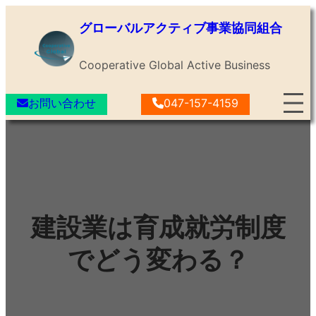
内
グローバルアクティブ事業協同組合
容
を
Cooperative Global Active Business
ス
キ
お問い合わせ
047-157-4159
ッ
プ
建設業は育成就労制度
でどう変わる？