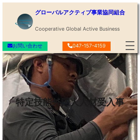
内
グローバルアクティブ事業協同組合
容
を
Cooperative Global Active Business
ス
キ
お問い合わせ
047-157-4159
ッ
プ
特定技能外国人人材受入事
業