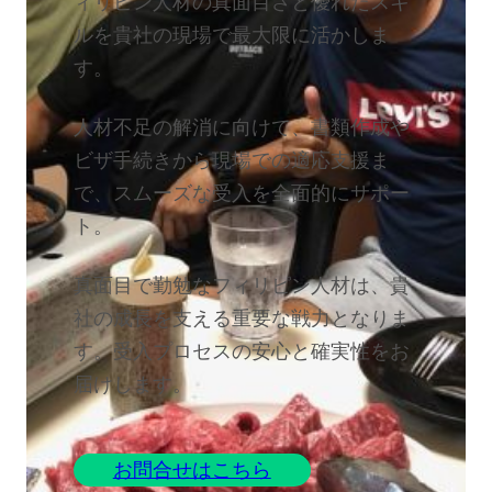
ィリピン人材の真面目さと優れたスキ
ルを貴社の現場で最大限に活かしま
す。
人材不足の解消に向けて、書類作成や
ビザ手続きから現場での適応支援ま
で、スムーズな受入を全面的にサポー
ト。
真面目で勤勉なフィリピン人材は、貴
社の成長を支える重要な戦力となりま
す。受入プロセスの安心と確実性をお
届けします。
お問合せはこちら