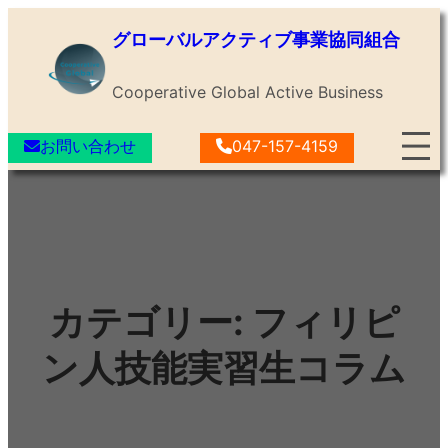
内
グローバルアクティブ事業協同組合
容
を
Cooperative Global Active Business
ス
キ
お問い合わせ
047-157-4159
ッ
プ
カテゴリー:
フィリピ
ン人技能実習生コラム