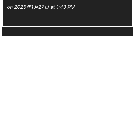
on 2026年1月27日 at 1:43 PM
入国前日本語教育の大事さ！
on 2025年11月9日 at 12:48 PM
配属ですね
on 2025年11月4日 at 3:08 AM
ご無沙汰です、９月、１０月もたくさんの面接