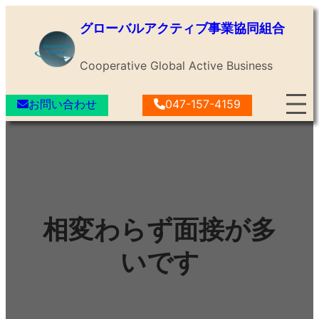
内
グローバルアクティブ事業協同組合
容
を
Cooperative Global Active Business
ス
キ
お問い合わせ
047-157-4159
ッ
プ
相変わらず面接が多
いです