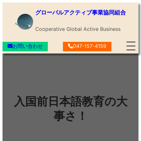
内
グローバルアクティブ事業協同組合
容
を
Cooperative Global Active Business
ス
キ
お問い合わせ
047-157-4159
ッ
プ
入国前日本語教育の大
事さ！