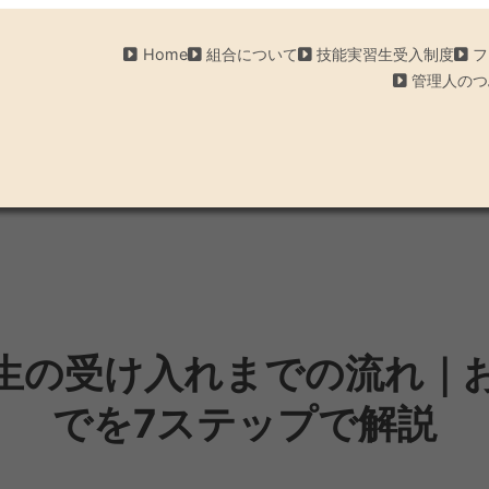
Home
組合について
技能実習生受入制度
フ
管理人のつ
生の受け入れまでの流れ｜
でを7ステップで解説