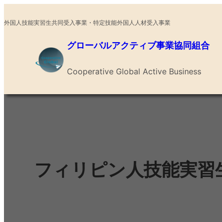
内
外国人技能実習生共同受入事業・特定技能外国人人材受入事業
容
を
グローバルアクティブ事業協同組合
ス
キ
Cooperative Global Active Business
ッ
プ
フィリピン人技能実習