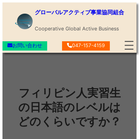
内
グローバルアクティブ事業協同組合
容
を
Cooperative Global Active Business
ス
キ
お問い合わせ
047-157-4159
ッ
プ
フィリピン人実習生
の日本語のレベルは
どのくらいですか？